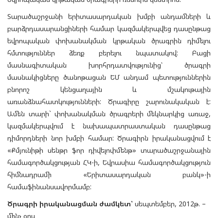
Տարածաշրջանի երիտասարդական խմբի անդամների և
բարձրդասարանցիների համար կազմակերպվեց դասընթաց
եվրոպական փոխանակման կրթական ծրագրին դիմելու
հմտություններ ձեռք բերելու նպատակով: Բացի
մասնագիտական խորհրդատվությունից՝ ծրագրի
մասնակիցները ծանոթացան ԵՄ անդամ պետություններին
բնորոշ կենցաղային և մշակութային
առանձնահատկությունների: Ծրագիրը շարունակական է:
Ամեն տարի` փոխանակման ծրագրերի մեկնարկից առաջ,
կազմակերպվում է նախապատրաստական դասընթաց
դիմորդների նոր խմբի համար: Ծրագիրն իրականացվում է
«Քմյունիթի սենթր ֆոր դիվելոփմենթ» տարածաշրջանային
համագործակցության ՀԿ-ի, Եվրասիա համագործակցություն
հիմնադրամի «Երիտասարդական բանկ»-ի
համաֆինանսավորմամբ:
Ծրագրի իրականացման ժամկետ՝
սեպտեմբեր, 2012թ. –
մինչ օրս