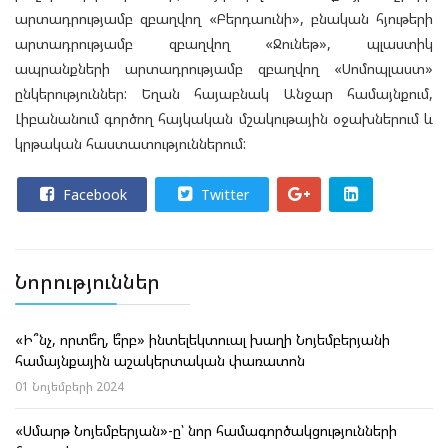
արտադրությամբ զբաղվող «Բերդաունի», բնական հյութերի
արտադրությամբ զբաղվող «Ջունեթ», պլաստիկ
ապրանքների արտադրությամբ զբաղվող «Սոմոպլաստ»
ընկերություններ: Եղան հայաբնակ Անջար համայնքում,
Լիբանանում գործող հայկական մշակութային օջախներում և
կրթական հաստատություններում:
Facebook
Twitter
Նորություններ
«Ի՞նչ, որտե՞ղ, ե՞րբ» ինտելեկտուալ խաղի Նոյեմբերյանի
համայնքային աշակերտական փառատոն
01 Նոյեմբերի 2024
«Սմարթ Նոյեմբերյան»-ը՝ նոր համագործակցությունների