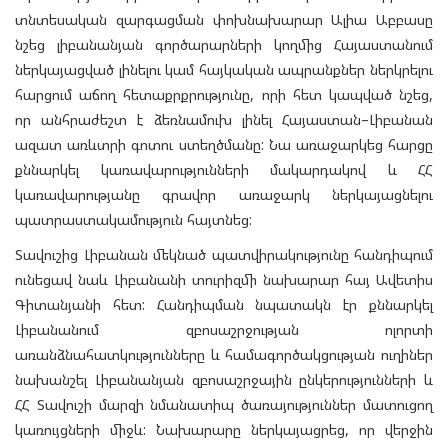
տնտեսական զարգացման փոխնախարար Ալիա Աբբասը
նշեց լիբանանյան գործարարների կողմից Հայաստանում
ներկայացված լինելու կամ հայկական ապրանքներ ներկրելու
հարցում աճող հետաքրքրությունը, որի հետ կապված նշեց,
որ անհրաժեշտ է ձեռնամուխ լինել Հայաստան–Լիբանան
ազատ առևտրի գոտու ստեղծմանը: Նա առաջարկեց հարցը
քննարկել կառավարությունների մակարդակով և ՀՀ
կառավարությանը գրավոր առաջարկ ներկայացնելու
պատրաստակամություն հայտնեց:
Տավուշից Լիբանան մեկնած պատվիրակությունը հանդիպում
ունեցավ նաև Լիբանանի տուրիզմի նախարար հայ Ավետիս
Գիտանյանի հետ: Հանդիպման նպատակն էր քննարկել
Լիբանանում զբոսաշրջության ոլորտի
առանձնահատկությունները և համագործակցության ուղիներ
նախանշել Լիբանանյան զբոսաշրջային ընկերությունների և
ՀՀ Տավուշի մարզի նմանատիպ ծառայություններ մատուցող
կառույցների միջև: Նախարարը ներկայացրեց, որ վերջին