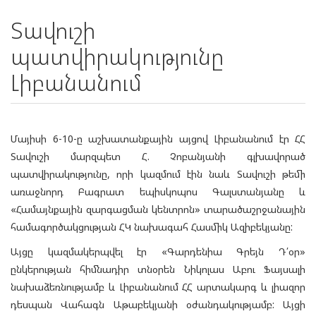
Տավուշի
պատվիրակությունը
Լիբանանում
Մայիսի 6-10-ը աշխատանքային այցով Լիբանանում էր ՀՀ
Տավուշի մարզպետ Հ. Չոբանյանի գլխավորած
պատվիրակությունը, որի կազմում էին նաև Տավուշի թեմի
առաջնորդ Բագրատ եպիսկոպոս Գալստանյանը և
«Համայնքային զարգացման կենտրոն» տարածաշրջանային
համագործակցության ՀԿ նախագահ Հասմիկ Ազիբեկյանը:
Այցը կազմակերպվել էր «Գարդենիա Գրեյն Դ՛օր»
ընկերության հիմնադիր տնօրեն Նիկոլաս Աբու Ֆայսալի
նախաձեռնությամբ և Լիբանանում ՀՀ արտակարգ և լիազոր
դեսպան Վահագն Աթաբեկյանի օժանդակությամբ: Այցի