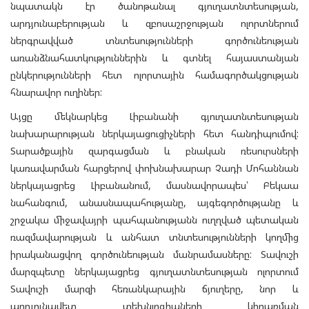
նպատակն էր ծանոթանալ գյուղատնտեսության,
արդյունաբերության և զբոսաշրջության ոլորտներում
ներգրավված տնտեսությունների գործունեության
առանձնահատկություններին և գտնել հայաստանյան
ընկերությունների հետ ոլորտային համագործակցության
հնարավոր ուղիներ:
Այցը մեկնարկեց Լիբանանի գյուղատնտեսության
նախարարության ներկայացուցիչների հետ հանդիպումով:
Տարածքային զարգացման և բնական ռեսուրսների
կառավարման հարցերով փոխնախարար Չադի Մոհաննան
ներկայացրեց Լիբանանում, մասնավորապես՝ Բեկաա
նահանգում, անասնապահությանը, այգեգործությանը և
շրջակա միջավայրի պահպանությանն ուղղված պետական
ռազմավարության և անհատ տնտեսությունների կողմից
իրականացվող գործունեության մանրամասները: Տավուշի
մարզպետը ներկայացրեց գյուղատնտեսության ոլորտում
Տավուշի մարզի հեռանկարային ճյուղերը, նոր և
արդյունավետ տեխնլոգիաների կիրառման