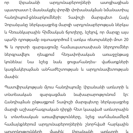
որ Լիբանանի արդյունաբերողների ասոցիացիան
պատրաստ է մասնակցել փորձի փոխանակման նմանատիպ
հանդիպում-քննարկումների: Տավուշի մարզպետ Հայկ
Չոբանյանը ներկայացրեց մարզի արդյունաբերության ներկա
և հեռանկարային հիմնական ճյուղերը, նշելով, որ մարզը այս
պահի դրությամբ օգտագործում է առկա ռեսուրսների մոտ 20
% և ոլորտի զարգացումը համապատասխան ներդրումներ
ներգրավելու դեպքում հեղափոխական առաջընթաց
կունենա: Նա նշեց նաև ցուցահանդես- վաճառքների
կազմակերպման անհաժեշտության և արդյունավետության
մասին:
Պատվիրակության մյուս հանդիպումը Լիբանանի առևտրի և
տնտեսական զարգացման նախարարությունում էր:
Հանդիպման ընթացքում Տավուշի մարզպետը ներկայացրեց
մարզի աշխարհագրական դիրքի հետ կապված առևտրային
և տնտեսական առավելությունները, նշեց սահմանամերձ
համայնքներում արդյունաբերողներին շնորհված հարկային
արտոնությունների մասին: Լիբանանի առևտրի և