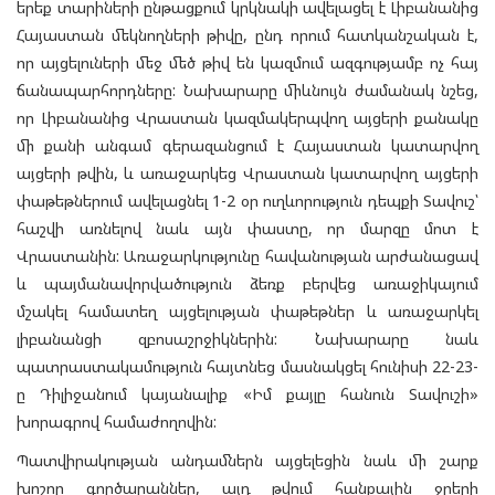
երեք տարիների ընթացքում կրկնակի ավելացել է Լիբանանից
Հայաստան մեկնողների թիվը, ընդ որում հատկանշական է,
որ այցելուների մեջ մեծ թիվ են կազմում ազգությամբ ոչ հայ
ճանապարհորդները: Նախարարը միևնույն ժամանակ նշեց,
որ Լիբանանից Վրաստան կազմակերպվող այցերի քանակը
մի քանի անգամ գերազանցում է Հայաստան կատարվող
այցերի թվին, և առաջարկեց Վրաստան կատարվող այցերի
փաթեթներում ավելացնել 1-2 օր ուղևորություն դեպքի Տավուշ՝
հաշվի առնելով նաև այն փաստը, որ մարզը մոտ է
Վրաստանին: Առաջարկությունը հավանության արժանացավ
և պայմանավորվածություն ձեռք բերվեց առաջիկայում
մշակել համատեղ այցելության փաթեթներ և առաջարկել
լիբանանցի զբոսաշրջիկներին: Նախարարը նաև
պատրաստակամություն հայտնեց մասնակցել հունիսի 22-23-
ը Դիլիջանում կայանալիք «Իմ քայլը հանուն Տավուշի»
խորագրով համաժողովին:
Պատվիրակության անդամներն այցելեցին նաև մի շարք
խոշոր գործարաններ, այդ թվում հանքային ջրերի