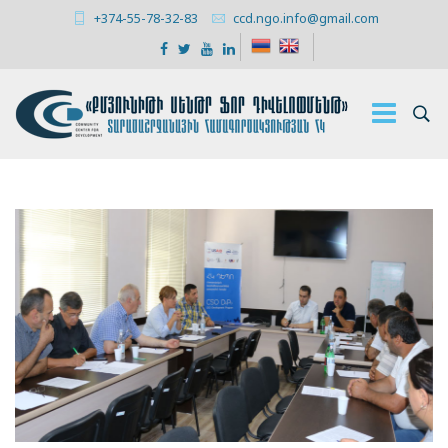
+374-55-78-32-83
ccd.ngo.info@gmail.com