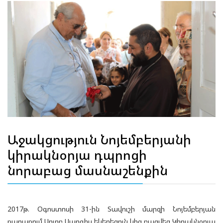
Աջակցություն Նոյեմբերյանի
կիրակնօրյա դպրոցի
նորաբաց մասնաշենքին
2017թ. Օգոստոսի 31-ին Տավուշի մարզի Նոյեմբերյան
քաղաքում Սուրբ Սարգիս եկեղեցուն կից բացվեց Կիրակնօրյա