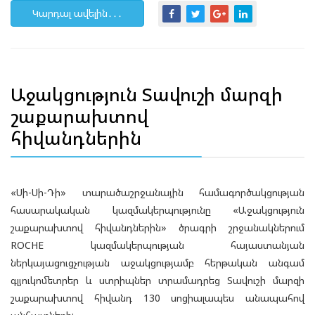
Կարդալ ավելին․․․
Աջակցություն Տավուշի մարզի
շաքարախտով
հիվանդներին
«Սի-Սի-Դի» տարածաշրջանային համագործակցության
հասարակական կազմակերպությունը «Աջակցություն
շաքարախտով հիվանդներին» ծրագրի շրջանակներում
ROCHE կազմակերպության հայաստանյան
ներկայացուցչության աջակցությամբ հերթական անգամ
գլյուկոմետրեր և ստրիպներ տրամադրեց Տավուշի մարզի
շաքարախտով հիվանդ 130 սոցիալապես անապահով