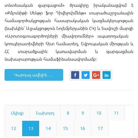
տնտեսական զարգացում» ծրագիրը իրականացվում է
«Քմյունիթի Սենթր ֆոր Դիվելոփմենթ» տարածաշրջանային
համագործակցության հասարակական կազմակերպության
(նախկին` Աջակցություն Նոյեմբերյանին ՀԿ) և Տավուշի մարզի
«Արոտօգտագործողների միավորումներ» սպառողական
կոոպերատիվների հետ համատեղ, Եվրոպական միության և
ՀՀ տարածքային կառավարման և զարգացման
նախարարության համաֆինանսավորմամբ:
Կարդալ ավելին․․․
Սկիզբ
Նախորդ
8
9
10
11
12
13
14
15
16
17